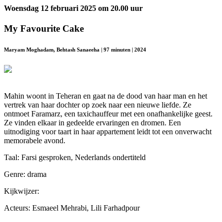
Woensdag 12 februari 2025 om 20.00 uur
My Favourite Cake
Maryam Moghadam, Behtash Sanaeeha | 97 minuten | 2024
Mahin woont in Teheran en gaat na de dood van haar man en het
vertrek van haar dochter op zoek naar een nieuwe liefde. Ze
ontmoet Faramarz, een taxichauffeur met een onafhankelijke geest.
Ze vinden elkaar in gedeelde ervaringen en dromen. Een
uitnodiging voor taart in haar appartement leidt tot een onverwacht
memorabele avond.
Taal: Farsi gesproken, Nederlands ondertiteld
Genre: drama
Kijkwijzer:
Acteurs: Esmaeel Mehrabi, Lili Farhadpour