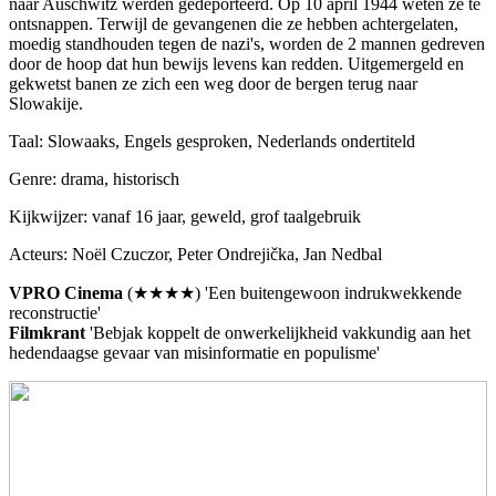
naar Auschwitz werden gedeporteerd. Op 10 april 1944 weten ze te
ontsnappen. Terwijl de gevangenen die ze hebben achtergelaten,
moedig standhouden tegen de nazi's, worden de 2 mannen gedreven
door de hoop dat hun bewijs levens kan redden. Uitgemergeld en
gekwetst banen ze zich een weg door de bergen terug naar
Slowakije.
Taal: Slowaaks, Engels gesproken, Nederlands ondertiteld
Genre: drama, historisch
Kijkwijzer: vanaf 16 jaar, geweld, grof taalgebruik
Acteurs: Noël Czuczor, Peter Ondrejička, Jan Nedbal
VPRO Cinema
(★★★★) 'Een buitengewoon indrukwekkende
reconstructie'
Filmkrant
'Bebjak koppelt de onwerkelijkheid vakkundig aan het
hedendaagse gevaar van misinformatie en populisme'