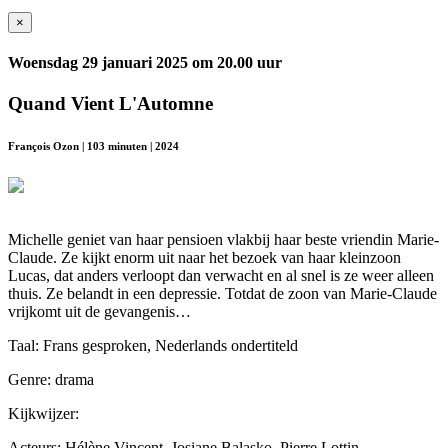
×
Woensdag 29 januari 2025 om 20.00 uur
Quand Vient L'Automne
François Ozon | 103 minuten | 2024
Michelle geniet van haar pensioen vlakbij haar beste vriendin Marie-
Claude. Ze kijkt enorm uit naar het bezoek van haar kleinzoon
Lucas, dat anders verloopt dan verwacht en al snel is ze weer alleen
thuis. Ze belandt in een depressie. Totdat de zoon van Marie-Claude
vrijkomt uit de gevangenis…
Taal: Frans gesproken, Nederlands ondertiteld
Genre: drama
Kijkwijzer:
Acteurs: Hélène Vincent, Josiane Balasko, Pierre Lottin